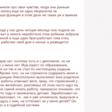
мнили про свои чувства, когда они раньше
.пипец.еще ни одна яйцеклетка за
аша функция в этом деле не такая уж и важная.
года у нас дочь четыри месяца она подала на
тает и никога неработала пока ребенка зобрала
женой и еще один брат.работает тока отец
 работаю свой дом и непью а разводится
дом нет, поэтому хоть и с дипломом, но не
 у меня нет. Муж юрист по образованию,
ня он так и не стал по настоящему родным
Кроме того, он не стремится содержать меня и
 функцию благополучно выполняют мои родители.
работы отвечает вяло, вижу, что стремлений у
ни житейских, разговоры об этом часто идут на
е самой искать работу, прекрасно понимая, что
эти годы я занималась детьми. Зарабатывал он
ресовал, т.к., как я уже упомянула, выручали и
дусь с ним, не оттяпают ли у меня детей? Он
ах и в судебной системе.