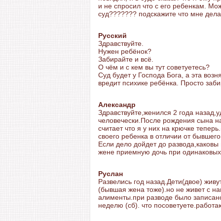
и не спросил что с его ребенкам. Мож
суд??????? подскажите что мне дела
Русский
Здравствуйте.
Нужен ребёнок?
Забирайте и всё.
О чём и с кем вы тут советуетесь?
Суд будет у Господа Бога, а эта воз
вредит психике ребёнка. Просто забир
Александр
Здравствуйте,женился 2 года назад,
человечески.После рождения сына н
считает что я у них на крючке теперь
своего ребенка в отличии от бывшего
Если дело дойдет до развода,каковы
жене приемную дочь при одинаковых
Руслан
Развелись год назад.Дети(двое) живу
(бывшая жена тоже).но не живет с на
алименты.при разводе было записано 
неделю (сб). что посоветуете.работаю