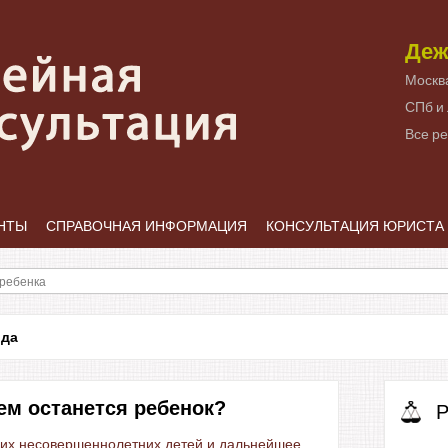
Деж
Москв
СПб и
Все р
НТЫ
СПРАВОЧНАЯ ИНФОРМАЦИЯ
КОНСУЛЬТАЦИЯ ЮРИСТА
ода
кем останется ребенок?
Р
щих несовершеннолетних детей и дальнейшее