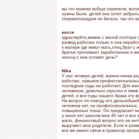
вы что мужики вобще охринели, вспо
нужны были. детей они хотят забрать
сперматозоидом не бегала. так что в
костя
здраствуйте,живем с женой полтора 
развод.работаю только я она нерабо
к матери где живут мать,отец,брат с 
братья пропивают заработанное.я же
нехочу.с кем оставят дочь?
Nika
У нас четверо детей, мамок-нянек ря
работаю, навыков профессиональных
последние годы не работает. Для ме
человеком, довольно скрытен и лжив.
детей, и все годы нашего брака эту
На вопрос по поводу его дальнейшей 
человека нет, ни профессиональных, 
повышенных тонах. Он предлагает мн
у меня нет шансов-мне 40 лет и все 
мало, финансовый вопрос его не инте
выручают мои родители. Если я разве
все же имеет связи в правоохр орган