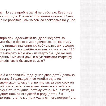
ем. Но есть проблема. Я не работаю. Квартиру
з пол года. И еще в положении вторым. С кем
и я не работаю. Мы живем со свекровью но у нее
ртира принадлежит зятю (дарение)Хотя за
 уже был в браке с моей дочерью, но квартиру
 не придал значения т.к. собирались жить долго
емья распалась, ребёнок остался с матерью ( 14
ет выписать мою дочь из квартиры. Где же она
 данный момент дочь и внук снимают квартиру.
жильём свою бывшую семью?
а 3 с половиной года, у нас двое детей,девочка
а сыну 2 годика,дети со мной,я одна их
велись,он олементы не плотит, за этот срок он
ней и всё,теперь он хочет жениться и забрать
 хочу,я от него ушла, потому что он меня каждый
рдцем насила его детей,я ради детей 3 с
е терьпеть не могла и ушла от него,пожалуйста