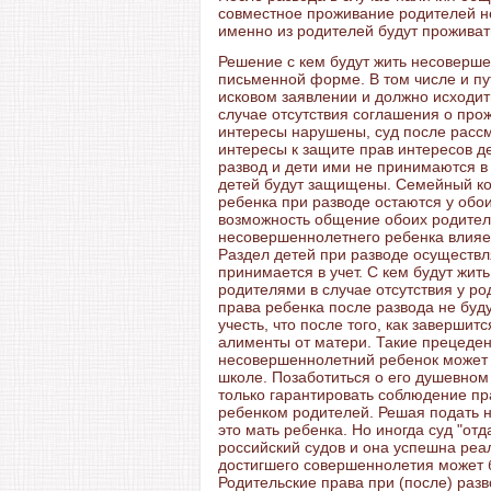
совместное проживание родителей не
именно из родителей будут проживат
Решение с кем будут жить несоверш
письменной форме. В том числе и пу
исковом заявлении и должно исходить
случае отсутствия соглашения о про
интересы нарушены, суд после расс
интересы к защите прав интересов д
развод и дети ими не принимаются в у
детей будут защищены. Семейный код
ребенка при разводе остаются у обо
возможность общение обоих родителе
несовершеннолетнего ребенка влияет
Раздел детей при разводе осуществл
принимается в учет. С кем будут жит
родителями в случае отсутствия у р
права ребенка после развода не буд
учесть, что после того, как завершит
алименты от матери. Такие прецеде
несовершеннолетний ребенок может у
школе. Позаботиться о его душевном
только гарантировать соблюдение пр
ребенком родителей. Решая подать н
это мать ребенка. Но иногда суд "отд
российский судов и она успешна реа
достигшего совершеннолетия может б
Родительские права при (после) раз