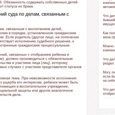
ей. Обязанность содержать собственных детей
компен
от статуса их брака.
автомо
ний суда по делам, связанным с
Что дел
бывший
имущес
м, связанным с воспитанием детей,
елем в порядке, установленном гражданским
Как пол
м. Если родитель (другое лицо, на попечении
жена п
пятствует исполнению судебного решения, к
мотренные гражданским процессуальным
Можно 
компен
ний, связанных с отобранием ребенка и
ам), должно производиться с обязательным
Что де
льства и участием лица (лиц), которому
раздел 
имых случаях с участием представителя органов
Могу ли
если б
сложная тема. При невозможности исполнения
на себя
з ущерба его интересам, ребенок может быть
 помещен в воспитательное учреждение,
Что де
оциальной защиты или другое аналогичное
отобрат
ельств дела.