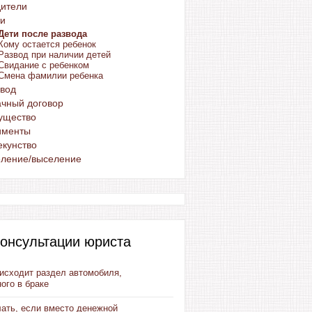
дители
ти
Дети после развода
Кому остается ребенок
Развод при наличии детей
Свидание с ребенком
Смена фамилии ребенка
вод
чный договор
ущество
именты
кунство
еление/выселение
онсультации юриста
оисходит раздел автомобиля,
ого в браке
лать, если вместо денежной