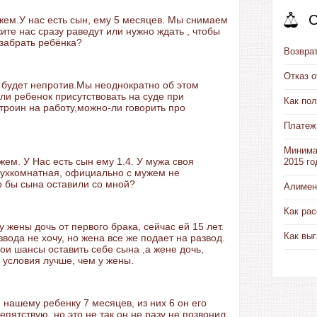
С
ужем.У нас есть сын, ему 5 месяцев. Мы снимаем
те нас сразу раведут или нужно ждать , чтобы
забрать ребёнка?
Возвра
Отказ 
 будет непротив.Мы неоднократно об этом
 ли ребенок присутствовать на суде при
Как пол
роин на работу,можно-ли говорить про
Платеж
Минима
жем. У Нас есть сын ему 1.4. У мужа своя
2015 го
вухкомнатная, официально с мужем не
о бы сына оставили со мной?
Алимен
Как рас
у жены дочь от первого брака, сейчас ей 15 лет.
Как выг
вода не хочу, но жена все же подает на развод.
ои шансы оставить себе сына ,а жене дочь,
условия лучше, чем у жены.
 нашему ребенку 7 месяцев, из них 6 он его
репятствую, но это не так он не разу не позвонил