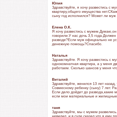
Юлия
Здравствуйте, я хочу развестись с м
квартиру,общего имущества нет.СКажи
сыну год исполнился? Может ли муж 
Елена О.К.
Я хочу развестись с мужем.Думаю,он
говорили.У нас дочь 3,5 года.Должен
разводе?Если муж офицеально не уст
денежную помощь?Спасибо.
Наталья
Здравствуйте. Я хочу развестись с му
однокомнатная квартира, а у меня д
работаем. Сколько шансов у меня чт
Виталий
Здравствуйте, женился 13 лет назад, 
Совмесному ребенку (сыну) 7 лет. Раз
Если дело дойдет до развода,какие м
если мои материальные и жилищные 
таня
Здравствуйте, мы с мужем развелись.
невидил, и в суде сказал что я ему п