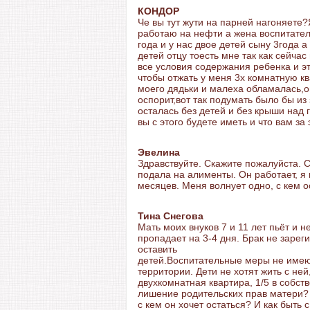
КОНДОР
Че вы тут жути на парней нагоняете
работаю на нефти а жена воспитател
года и у нас двое детей сыну 3года а
детей отцу тоесть мне так как сейча
все условия содержания ребенка и эт
чтобы отжать у меня 3х комнатную кв
моего дядьки и малеха обламалась,он
оспорит,вот так подумать было бы из 
осталась без детей и без крыши над 
вы с этого будете иметь и что вам за 
Эвелина
Здравствуйте. Скажите пожалуйста. С
подала на алименты. Он работает, я н
месяцев. Меня волнует одно, с кем о
Тина Снегова
Мать моих внуков 7 и 11 лет пьёт и 
пропадает на 3-4 дня. Брак не зареги
оставить
детей.Воспитательные меры не имеют
территории. Дети не хотят жить с ней
двухкомнатная квартира, 1/5 в собств
лишение родительских прав матери? 
с кем он хочет остаться? И как быть 