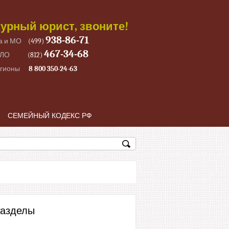
урный юрист, звоните!
938-86-71
а и МО
(499)
467-34-68
 ЛО
(812)
егионы
8 800 350-24-63
СЕМЕЙНЫЙ КОДЕКС РФ
азделы