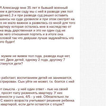
?Я Александр мне 35 лет я бывший военный
ем в детском саду мы с ней в разводе уже пол
 дочке1.3 и при разводе суд решил оставить
с шансы на суде уровняли и при этом смотрят на
о не мало важное а развелась со мной для того
артиру которая осталась мне в наследство от
а ведь дарственная и это ни один суд не
за чего отношения портить и в итоге она
головой так что девушки лучше задумайтесь что
это будет!
 мужем не живем пол года, развода еще нет,
ет. Двое детей, одному 2 года, другому 7
станутся дети?
не работает, воспитанием детей не занимается,
стрирован. Сын уйти не может, т.к. боится с ней
 смысла - у неё один ответ - пью на своей
, просят папу разменять квартиру. У них
енности у сына, 4/5 - у неё. Обязательно ли
С какого возраста учитывают решение ребенка
с квартирой, если дети остаются с отцом?