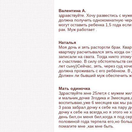
Валентина А.
здравствуйте. Хочу развестись с муж
должна получить однокомнатную чере
могут оставить ребенка 1,5 года есл
рак. Муж работает .
Наталья
Моя дочь и зять расторгли брак. Ква
квартиру расчитывался зять когда он
записали на свата. Тогда никто этому
и счастливо. В силу обстоятельств с
лет сыну)Сейчас, зять, через суд хоч
должна проживать с его ребёнком. В
Должен ли бывший муж обеспечить 
Мать одиночка
Здраствуйте.мне 25лет,я с мужем жил
и мальчик,дочке 3годика и 3месяцев,
воспитываю,уже 6 месяцев как мы раз
3 раза забрал дочку к себе на пару д
дочку к себе на всегда,но я этого не
день бил,он меня бил,когда я под се
половиной года терпела его,но больш
помагите мне ,как мне быть.