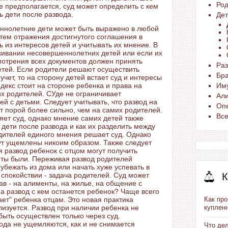
Ро
 предполагается, суд может определить с кем
ь дети после развода.
Де
еннолетние дети может быть выражено в любой
тем отражения достигнутого соглашения в
 из интересов детей и учитывать их мнение. В
живании несовершеннолетних детей или если их
мотрения всех документов должен принять
Раз
етей. Если родители решают осуществить
Бра
чет, то на сторону детей встает суд и интересы
екс стоит на стороне ребенка и права на
Им
их родителей. СУде не ограничивает
Ал
й с детьми. Следует учитывать, что развод на
Опе
 порой более сильно, чем на самих родителей.
Вс
яет суд, однако мнение самих детей также
ь дети после развода и как их разделить между
одителей единого мнения решает суд. Однако
ут ущемлены никоим образом. Также следует
ся развод ребенок с отцом могут получить
нты были. Переживая развод родителей
бежать из дома или начать хуже успевать в
 спокойствии - задача родителей. Суд может
К
ав - на алименты, на жилье, на общение с
а развод с кем останется ребенок? Чаще всего
ает" ребенка отцам. Это новая практика
Как пр
лизуется. Развод при наличии ребенка не
купленн
ыть осуществлен только через суд.
вода не ущемляются, как и не снимается
Что де