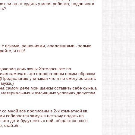
ет ли он от судить у меня ребенка, подав иск в
ть?
ня с исками, решениями, апелляциями - только
айте, и всё!
удочерил дочь жены.Хотелось все по
ачал замечать,что сторона жены неким образом
.(Предполагаю,учитывая что я не смогу оставить
 мужа.)
 на самом деле мои шансы оставить себе сына,а
 материальных и жилищных условиях,допустим.
т со мной.все прописаны в 2-х комнатной кв.
ми.собирается замуж.я нет.хочу подать на
что дети будут жить с ней. общаются раз в
, стаб.з/п.