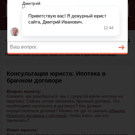
КОНСУЛЬТАЦИЯ ЮРИСТА
СЕМЕЙНЫЙ КОДЕКС РФ
Главная
/
Консультация юриста
/
Ипотека в брачном договоре
Консультация юриста: Ипотека в
брачном договоре
Вопрос юристу:
Скажите, как разобраться: мы с супругой взяли ипотеку на
квартиру. Сейчас хотим заключить брачный договор. Что
необходимо прописать в договоре? Как должен
осуществляться договор? Можно ли где-то скачать
образец
брачного договора с ипотекой
, чтобы знать, как его
заключать?
Ответ юриста:
Вам следует обратиться к нотариусу для составления такого