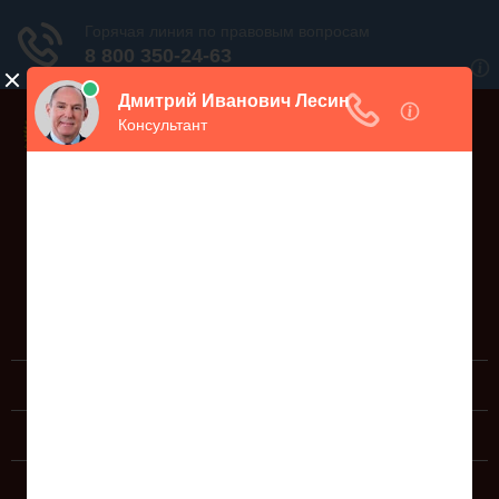
Дежурный юрист, звоните!
938-86-71
Москва и МО
(499)
467-34-68
СПб и ЛО
(812)
Все регионы
8 800 350-24-63
ЮРИДИЧЕСКИЕ УСЛУГИ
ДОКУМЕНТЫ
СПРАВОЧНАЯ ИНФОРМАЦИЯ