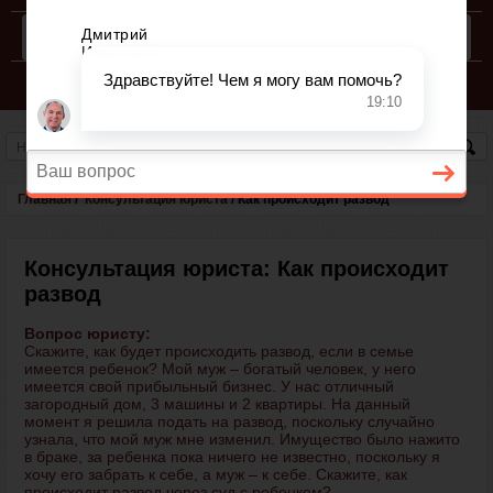
КОНСУЛЬТАЦИЯ ЮРИСТА
СЕМЕЙНЫЙ КОДЕКС РФ
Главная
/
Консультация юриста
/
Как происходит развод
Консультация юриста: Как происходит
развод
Вопрос юристу:
Скажите, как будет происходить развод, если в семье
имеется ребенок? Мой муж – богатый человек, у него
имеется свой прибыльный бизнес. У нас отличный
загородный дом, 3 машины и 2 квартиры. На данный
момент я решила подать на развод, поскольку случайно
узнала, что мой муж мне изменил. Имущество было нажито
в браке, за ребенка пока ничего не известно, поскольку я
хочу его забрать к себе, а муж – к себе. Скажите, как
происходит
развод через суд с ребенком
?