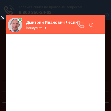
Дежурный юрист, звоните!
938-86-71
Москва и МО
(499)
467-34-68
СПб и ЛО
(812)
Все регионы
8 800 350-24-63
ЮРИДИЧЕСКИЕ УСЛУГИ
ДОКУМЕНТЫ
СПРАВОЧНАЯ ИНФОРМАЦИЯ