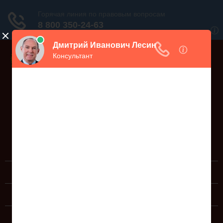
Дежурный юрист, звоните!
938-86-71
Москва и МО
(499)
467-34-68
СПб и ЛО
(812)
Все регионы
8 800 350-24-63
ЮРИДИЧЕСКИЕ УСЛУГИ
ДОКУМЕНТЫ
СПРАВОЧНАЯ ИНФОРМАЦИЯ