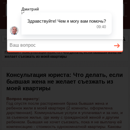
КОНСУЛЬТАЦИЯ ЮРИСТА
СЕМЕЙНЫЙ КОДЕКС РФ
Главная
/
Консультация юриста
/
Что делать, если бывшая жена не
желает съезжать из моей квартиры
Консультация юриста: Что делать, если
бывшая жена не желает съезжать из
моей квартиры
Вопрос юристу:
Год спустя после расторжения брака бывшая жена и
ребенок жили в моей квартире (2 комнаты, оформлена
дарственная). Коммунальные услуги я уплачивал и за них, и
за съемное жилье, где живу с гражданской женой и другим
ребенком. Бывшая не хочет съезжать, пока я не выплачу ей
компенсацию - стоимость однокомнатной квартиры. Каковы